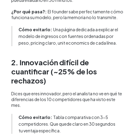
pueda evaluarlo en 30 minutos.
¿Por qué pasa?:
El founder sabe perfectamente cómo
funciona su modelo, pero la memoria no lo transmite.
Cómo evitarlo:
Una página dedicada a explicar el
modelo de ingresos con fuentes ordenadas por
peso, pricing claro, unit economics de cada línea.
2. Innovación difícil de
cuantificar (~25% de los
rechazos)
Dices que eres innovador, pero el analista no ve en qué te
diferencias de los 10 competidores que ha visto este
mes.
Cómo evitarlo:
Tabla comparativa con 3-5
competidores. Que quede claro en 30 segundos
tu ventaja específica.