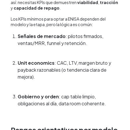
así: necesitas KPIs que demuestren
viabilidad
,
tracción
y
capacidad de repago
.
Los KPIs mínimos para optar a ENISA dependen del
modelo y la etapa, pero la lógica es común:
Señales de mercado
: pilotos firmados,
ventas/MRR, funnel y retención.
Unit economics
: CAC, LTV, margen bruto y
payback razonables (o tendencia clara de
mejora).
Gobierno y orden
: cap table limpio,
obligaciones al día, data room coherente.
Rangos orientativos por modelo