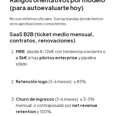
(para autoevaluarte hoy)
No son mínimos oficiales. Son las bandas donde hemos
visto aprobaciones consistentes.
SaaS B2B (ticket medio mensual,
contratos, renovaciones)
MRR
: desde 8–12k€ con tendencia creciente o
≥ 5k€
si hay
pilotos enterprise
y pipeline
sólido.
Retención logo
(3–6 meses): ≥ 85%.
Churn de ingresos
(3–6 meses): ≤ 3–5%
mensual, o contrapesado por
net revenue
retention
≥ 100%.