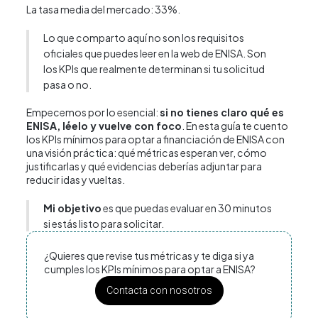
La tasa media del mercado: 33%.
Lo que comparto aquí no son los requisitos
oficiales que puedes leer en la web de ENISA. Son
los KPIs que realmente determinan si tu solicitud
pasa o no.
Empecemos por lo esencial:
si no tienes claro
qué es
ENISA
, léelo y vuelve con foco
. En esta guía te cuento
los KPIs mínimos para optar a financiación de ENISA con
una visión práctica: qué métricas esperan ver, cómo
justificarlas y qué evidencias deberías adjuntar para
reducir idas y vueltas.
Mi objetivo
es que puedas evaluar en 30 minutos
si estás listo para solicitar.
¿Quieres que revise tus métricas y te diga si ya
cumples los KPIs mínimos para optar a ENISA?
Contacta con nosotros