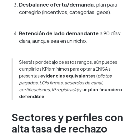
Desbalance oferta/demanda
: plan para
corregirlo (incentivos, categorías, geos).
Retención de lado demandante
a 90 días:
clara, aunque sea en un nicho.
Si estás por debajo de estos rangos, aún puedes
cumplir los KPIs mínimos para optar a ENISA si
presentas
evidencias equivalentes
(
pilotos
pagados, LOIs firmes, acuerdos de canal,
certificaciones, IP registrada
) y un
plan financiero
defendible
.
Sectores y perfiles con
alta tasa de rechazo