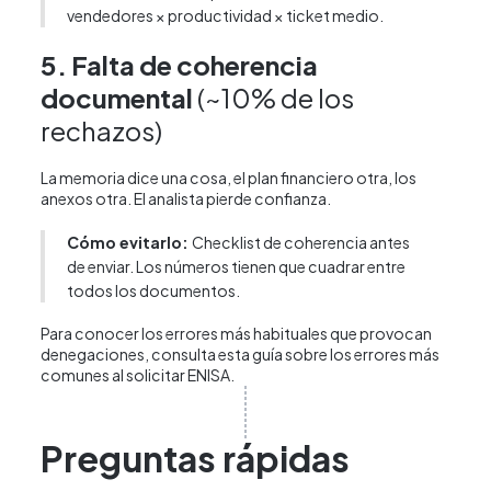
vendedores × productividad × ticket medio.
5. Falta de coherencia
documental
(~10% de los
rechazos)
La memoria dice una cosa, el plan financiero otra, los
anexos otra. El analista pierde confianza.
Cómo evitarlo:
Checklist de coherencia antes
de enviar. Los números tienen que cuadrar entre
todos los documentos.
Para conocer los errores más habituales que provocan
denegaciones,
consulta esta guía sobre los errores más
comunes al solicitar ENISA
.
Preguntas rápidas