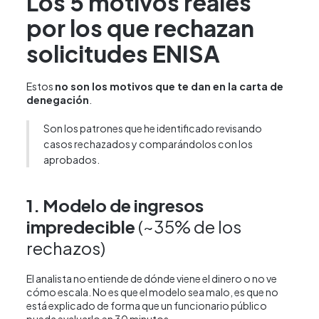
Los 5 motivos reales
por los que rechazan
solicitudes ENISA
Estos
no son los motivos que te dan en la carta de
denegación
.
Son los patrones que he identificado revisando
casos rechazados y comparándolos con los
aprobados.
1. Modelo de ingresos
impredecible
(~35% de los
rechazos)
El analista no entiende de dónde viene el dinero o no ve
cómo escala. No es que el modelo sea malo, es que no
está explicado de forma que un funcionario público