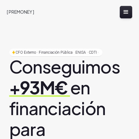
[ PREMONEY ]
CFO Externo · Financiación Pública · ENISA · CDTI ·
Conseguimos
+93M€
en
financiación
para