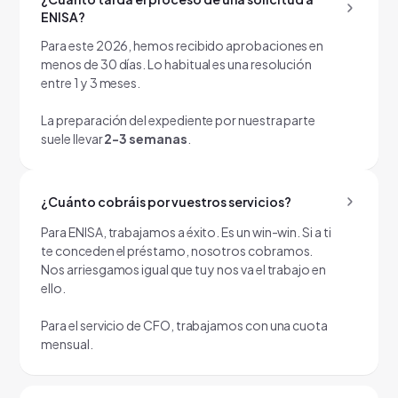
ENISA?
Para este 2026, hemos recibido aprobaciones en
menos de 30 días. Lo habitual es una resolución
entre 1 y 3 meses.
La preparación del expediente por nuestra parte
suele llevar
2-3 semanas
.
¿Cuánto cobráis por vuestros servicios?
Para ENISA, trabajamos a éxito. Es un win-win. Si a ti
te conceden el préstamo, nosotros cobramos.
Nos arriesgamos igual que tu y nos va el trabajo en
ello.
Para el servicio de CFO, trabajamos con una cuota
mensual.