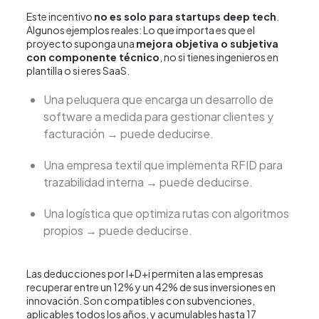
Este incentivo
no es solo para startups deep tech
.
Algunos ejemplos reales: Lo que importa es que el
proyecto suponga una
mejora objetiva o subjetiva
con componente técnico
, no si tienes ingenieros en
plantilla o si eres SaaS.
Una peluquera que encarga un desarrollo de
software a medida para gestionar clientes y
facturación → puede deducirse.
Una empresa textil que implementa RFID para
trazabilidad interna → puede deducirse.
Una logística que optimiza rutas con algoritmos
propios → puede deducirse.
Las deducciones por I+D+i permiten a las empresas
recuperar entre un 12% y un 42% de sus inversiones en
innovación. Son compatibles con subvenciones,
aplicables todos los años, y acumulables hasta 17