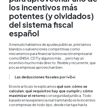
los incentivos más
potentes (y olvidados)
del sistema fiscal
español
A menudo hablamos de ayudas públicas, préstamos
blandos o subvenciones competitivas como
mecanismos para financiar la innovación empresarial
como ENISA, CDTI y algunos más..., pero hay un
incentivo mucho más directo, flexible y recurrente, que
pocas empresas aprovechan bien.
Las deducciones fiscales por I+D+i
.
En este artículo te explicamos
qué son
,
cómo se
calculan
,
qué requisitos hay que cumplir
y
cómo
maximizar el retorno
con seguridad jurídica. Todo
basado en la experiencia real tramitando este incentivo
con empresas de todo tipo, desde startups hasta