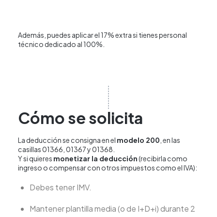
Además, puedes aplicar el 17% extra si tienes personal
técnico dedicado al 100%.
Cómo se solicita
La deducción se consigna en el
modelo 200
, en las
casillas 01366, 01367 y 01368.
Y si quieres
monetizar la deducción
(recibirla como
ingreso o compensar con otros impuestos como el IVA):
Debes tener IMV.
Mantener plantilla media (o de I+D+i) durante 2